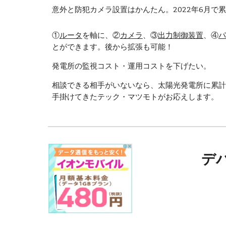
意外と防犯カメラ設置はかんたん。202
2
年6月で
①
ルータ
を軸に、②
カメラ
、③
出力制御装置
、④
パ
とができます。後から拡張も可能！
発電所の監視コスト・運用コストを下げたい。
相談できる相手がいないなら、太陽光発電所に累計
手掛けてきたテック・マツモトがお応えします。
デ