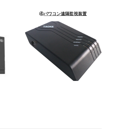
④
パワコン遠隔監視装置