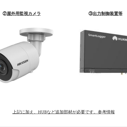
②
屋外用監視カメラ
③
出力制御装置等
上記に加え、HUBなど追加部材が必要です。参考情報