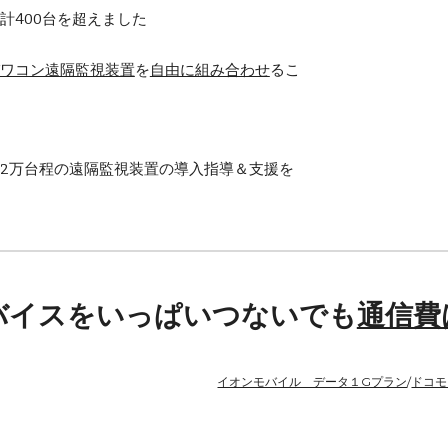
累計
4
00
台
を超えました
ワコン遠隔監視装置
を
自由に組み合わせ
るこ
2万台程の遠隔監視装置の導入指導＆支援を
バイスをいっぱいつないでも
通信費
イオンモバイル データ１Gプラン
/
ドコモ