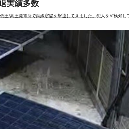
退実績多数
の低圧/高圧発電所で銅線窃盗を撃退してきました。
犯人をAI検知