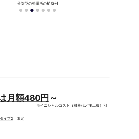
出力制御とカメラ
は月額480円
～
※イニシャルコスト（機器代と施工費）別
タイプ2
限定