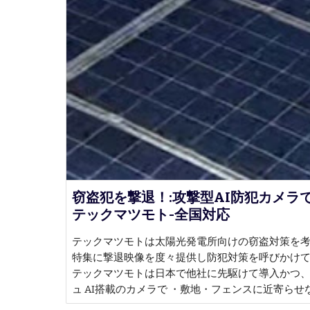
窃盗犯を撃退！:攻撃型AI防犯カメラ
テックマツモト-全国対応
テックマツモトは太陽光発電所向けの窃盗対策を考
特集に撃退映像を度々提供し防犯対策を呼びかけています。Yo
テックマツモトは日本で他社に先駆けて導入かつ、
ュ AI搭載のカメラで ・敷地・フェンスに近寄らせ