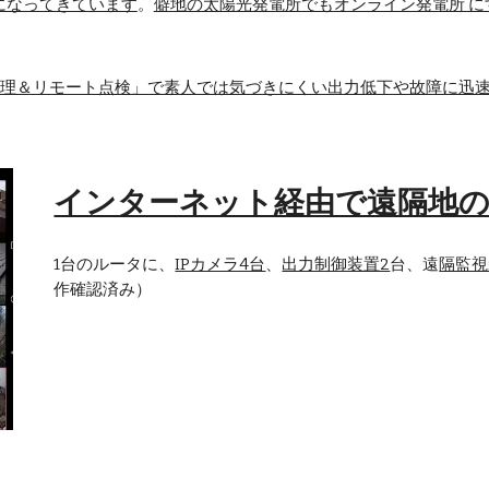
になってきています
。
僻地の太陽光発電所でも
オンライン発電所 
理＆リモート点検」で素人では気づきにくい出力低下や故障に迅
インターネット経由で遠隔地の
1台のルータに、
IPカメラ4台
、
出力制御装置2
台、遠
隔監視
作確認済み）