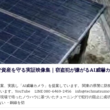
で資産を守る実証映像集｜窃盗犯が嫌がるAI威嚇
案、実践し「AI威嚇カメラ」を提案しています。 関東の県警に防
uTube LINE 080-6469-2456 info@techmatsu
現場で培ったノウハウに基づいたチューニングで犯行の阻止に成功し
ない ・銅線を切