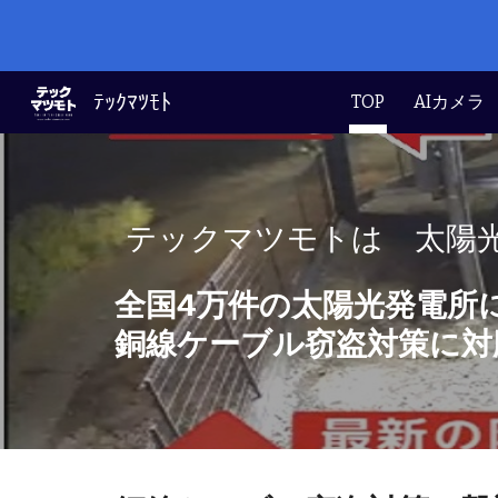
Sk
ﾃｯｸﾏﾂﾓﾄ
TOP
AIカメラ
テックマツモトは 太陽光
全国4万件の太陽光発電所
銅線ケーブル窃盗対策に対