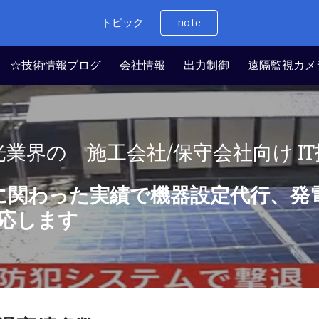
トピック
note
ip to main content
Skip to navigat
☆技術情報ブログ
会社情報
出力制御
遠隔監視カメ
業界の 施工会社/
保守
会社向け 
に関わった実績で
機器設定代行、発
応します